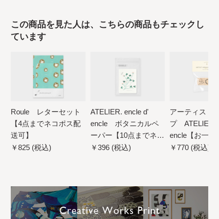
この商品を見た人は、こちらの商品もチェックし
ています
Roule レターセット
ATELIER. encle d'
アーティスト
【4点までネコポス配
encle ボタニカルペ
プ ATELIER. e
送可】
ーパー【10点までネコ
encle【お一
ポス配送可】
柄5点まで／ネ
￥825 (税込)
￥396 (税込)
￥770 (税込)～
不可】