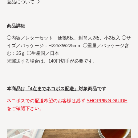
返品について
商品詳細
◯内容／レターセット 便箋6枚、封筒大2枚、小2枚入 ◯サ
イズ／パッケージ：H225×W225mm ◯重量／パッケージ含
む：35ｇ ◯生産国／日本
※郵送する場合は、140円切手が必要です。
本商品は
「4点までネコポス配送」
対象商品です
ネコポスでの配送希望のお客様は必ず
SHOPPING GUIDE
をご確認下さい。