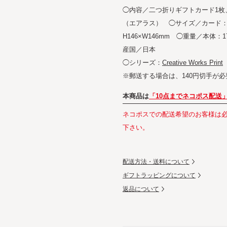
◯内容／二つ折りギフトカード1枚
（エアラス） ◯サイズ／カード：H1
H146×W146mm ◯重量／本体：
産国／日本
◯シリーズ：
Creative Works Print
※郵送する場合は、140円切手が
本商品は
「10点までネコポス配送
ネコポスでの配送希望のお客様は
下さい。
配送方法・送料について
ギフトラッピングについて
返品について