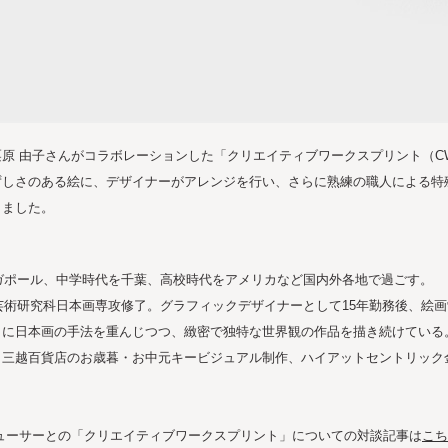
原 由子さんがコラボレーションした「クリエイティブワークスプリント（C
ずしさのある絵に、デザイナーがアレンジを行い、さらに熟練の職人による特
りました。
ンガポール、中学時代を千葉、高校時代をアメリカなど国内外各地で過ごす。
程芸術研究科日本画専攻修了。グラフィックデザイナーとして15年勤務後、絵
もに日本画の手法を重んじつつ、緻密で独特な世界観の作品を描き続けている
、三越百貨店のお歳暮・お中元キービジュアル制作、ハイアットセントリック
プロデューサーとの「クリエイティブワークスプリント」についての対談記事は
こち