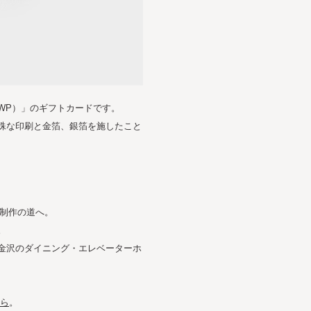
WP）」のギフトカードです。
殊な印刷と金箔、銀箔を施したこと
画制作の道へ。
。
金沢のダイニング・エレベーターホ
ら
。