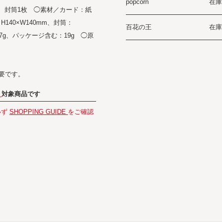
popcorn
在庫
、封筒1枚 ◯素材／カード：紙
40×W140mm、封筒：
百花の王
在庫
17g、パッケージ含む：19g ◯原
必要です。
」
対象商品です
必ず
SHOPPING GUIDE
をご確認