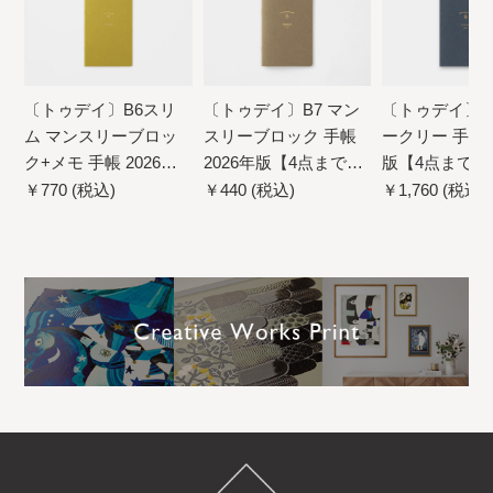
〔トゥデイ〕B6スリ
〔トゥデイ〕B7 マン
〔トゥデイ〕B
ム マンスリーブロッ
スリーブロック 手帳
ークリー 手帳 2
ク+メモ 手帳 2026年
2026年版【4点までネ
版【4点までネ
版【4点までネコポス
コポス配送可】
配送可】
￥770 (税込)
￥440 (税込)
￥1,760 (税込)
配送可】