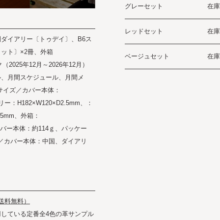
グレーセット
在庫
レッドセット
在庫
ダイアリー〔トゥデイ〕、B6ス
ット〕×2冊、外箱
ベージュセット
在庫
2025年12月～2026年12月）
ル、月間スケジュール、月間メ
サイズ／カバー本体：
リー：H182×W120×D2.5mm、：
4.5mm、外箱：
／革カバー本体：約114ｇ、パッケー
国／カバー本体：中国、ダイアリ
（送料無料）
している定番全4色の革サンプル