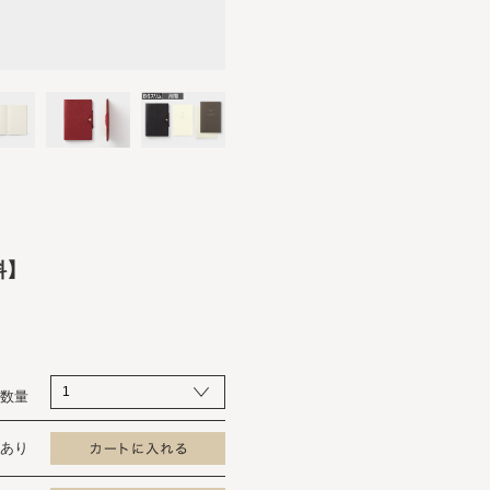
料】
数量
あり