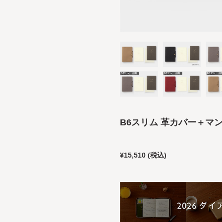
B6スリム 革カバー＋マ
¥15,510
(税込)