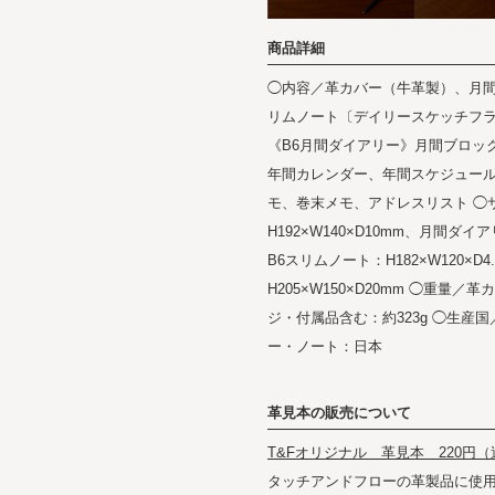
商品詳細
◯内容／革カバー（牛革製）、月間
リムノート〔デイリースケッチフラ
《B6月間ダイアリー》月間ブロック（
年間カレンダー、年間スケジュー
モ、巻末メモ、アドレスリスト ◯
H192×W140×D10mm、月間ダイア
B6スリムノート：H182×W120×D
H205×W150×D20mm ◯重量
ジ・付属品含む：約323g ◯生産
ー・ノート：日本
革見本の販売について
T&Fオリジナル 革見本 220円
タッチアンドフローの革製品に使用