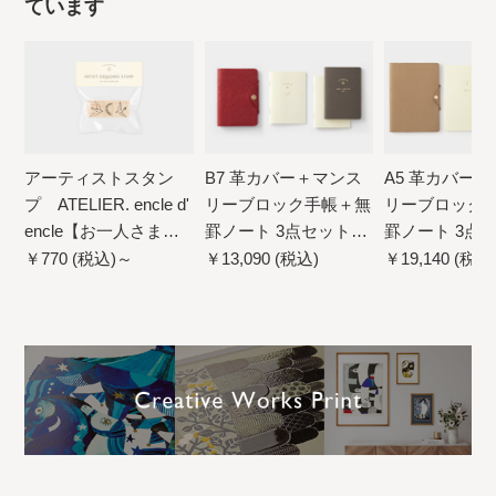
ています
アーティストスタン
B7 革カバー＋マンス
A5 革カバー
プ ATELIER. encle d'
リーブロック手帳＋無
リーブロック手
encle【お一人さま各
罫ノート 3点セット
罫ノート 3点
柄5点まで／ネコポス
【送料無料】
【送料無料】
￥770 (税込)～
￥13,090 (税込)
￥19,140 (税込
不可】