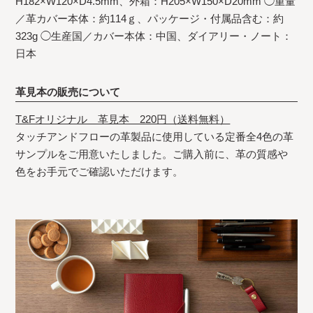
H182×W120×D4.5mm、外箱：H205×W150×D20mm ◯重量
／革カバー本体：約114ｇ、パッケージ・付属品含む：約
323g ◯生産国／カバー本体：中国、ダイアリー・ノート：
日本
革見本の販売について
T&Fオリジナル 革見本 220円（送料無料）
タッチアンドフローの革製品に使用している定番全4色の革
サンプルをご用意いたしました。ご購入前に、革の質感や
色をお手元でご確認いただけます。