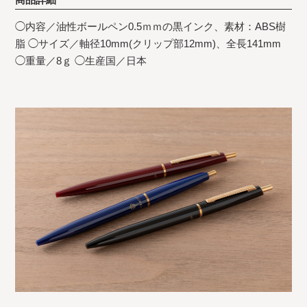
◯内容／油性ボールペン0.5ｍｍの黒インク、素材：ABS樹
脂 ◯サイズ／軸径10mm(クリップ部12mm)、全長141mm
◯重量／8ｇ ◯生産国／日本