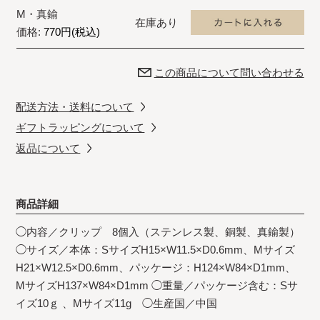
M・真鍮
在庫あり
価格:
770円(税込)
この商品について問い合わせる
配送方法・送料について
ギフトラッピングについて
返品について
商品詳細
◯内容／クリップ 8個入（ステンレス製、銅製、真鍮製）
◯サイズ／本体：SサイズH15×W11.5×D0.6mm、Mサイズ
H21×W12.5×D0.6mm、パッケージ：H124×W84×D1mm、
MサイズH137×W84×D1mm ◯重量／パッケージ含む：Sサ
イズ10ｇ 、Mサイズ11g ◯生産国／中国