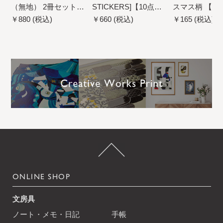
（無地） 2冊セット
STICKERS]【10点ま
スマス柄 【2
【2点までネコポス配
でネコポス配送可】
ネコポス配送
￥880 (税込)
￥660 (税込)
￥165 (税込)
送可】
ONLINE SHOP
文房具
ノート・メモ・日記
手帳