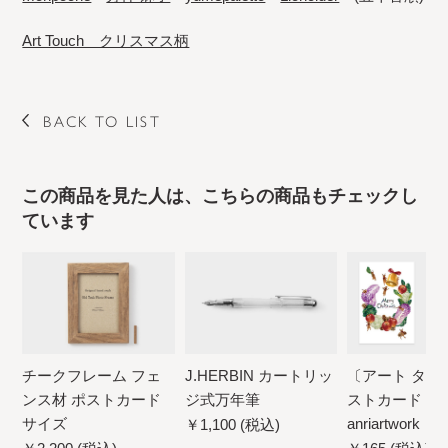
Art Touch クリスマス柄
BACK TO LIST
この商品を見た人は、こちらの商品もチェックし
ています
チークフレーム フェ
J.HERBIN カートリッ
〔アート タッ
ンス材 ポストカード
ジ式万年筆
ストカード
サイズ
anriartwor
￥1,100 (税込)
ス柄 【20点