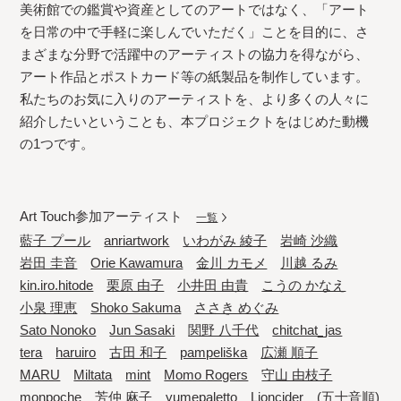
美術館での鑑賞や資産としてのアートではなく、「アート
を日常の中で手軽に楽しんでいただく」ことを目的に、さ
まざまな分野で活躍中のアーティストの協力を得ながら、
アート作品とポストカード等の紙製品を制作しています。
私たちのお気に入りのアーティストを、より多くの人々に
紹介したいということも、本プロジェクトをはじめた動機
の1つです。
Art Touch参加アーティスト
一覧
藍子 プール
anriartwork
いわがみ 綾子
岩崎 沙織
岩田 圭音
Orie Kawamura
金川 カモメ
川越 るみ
kin.iro.hitode
栗原 由子
小井田 由貴
こうの かなえ
小泉 理恵
Shoko Sakuma
ささき めぐみ
Sato Nonoko
Jun Sasaki
関野 八千代
chitchat_jas
tera
haruiro
古田 和子
pampeliška
広瀬 順子
MARU
Miltata
mint
Momo Rogers
守山 由枝子
monpoche
芳仲 麻子
yumepaletto
Lioncider
(五十音順)