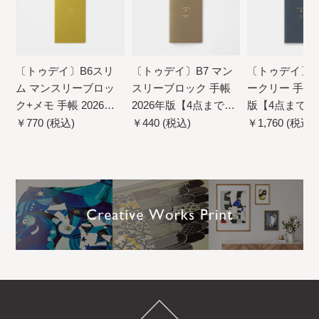
〔トゥデイ〕B6スリ
〔トゥデイ〕B7 マン
〔トゥデイ〕B
ム マンスリーブロッ
スリーブロック 手帳
ークリー 手帳 2
ク+メモ 手帳 2026年
2026年版【4点までネ
版【4点までネ
版【4点までネコポス
コポス配送可】
配送可】
￥770 (税込)
￥440 (税込)
￥1,760 (税込)
配送可】