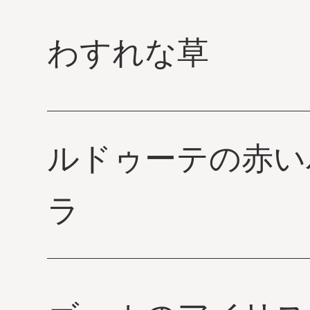
わすれな草
ルドゥーテの赤い
ラ