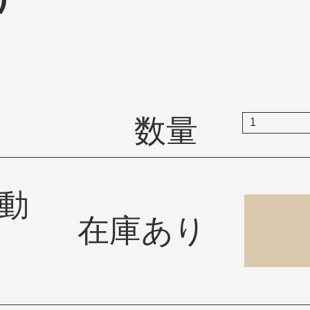
数量
動
在庫あり