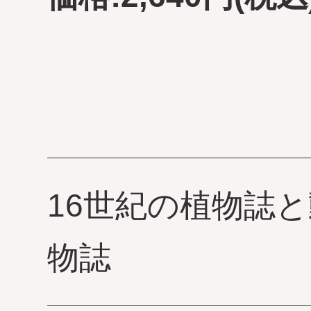
16世紀の植物誌と
物誌