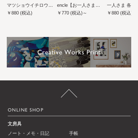
マツショウイチロウ
encle【お一人さま各
一人さま 各柄
ーオンラインショップ
柄5点まで／ネコポス
／ネコポス不
￥880 (税込)
￥770 (税込)～
￥880 (税込)～
限定ー【お一人さま各
不可】
柄5点まで／ネコポス
不可】
ONLINE SHOP
文房具
ノート・メモ・日記
手帳