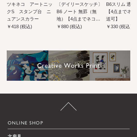
ツキネコ アートニッ
〔デイリースケッチ〕
B6スリム 透
クS スタンプ台 ニ
B6 ノート 無罫（無
【4点までネコ
ュアンスカラー
地）【4点までネコポ
送可】
ス配送可】
￥418 (税込)
￥880 (税込)
￥330 (税込)
ONLINE SHOP
文房具