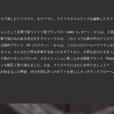
うちで楽しむクリスマス」をテーマに、ライフスタイルグッズを編集したギフ
ョンとして定番で扱うドイツ発ブランドの〔räder（レダー）〕からは、人
器製で温かみのある光を灯すライトハウスは、これ１つでお家の中がクリスマ
る国内ブランド〔63（ロクサン）〕からは、こだわりのコーヒーアイテムを
ータイム。そんなひと時を約束するあったかギフトなら、大切なあの人もきっ
ア産のリネンエプロンや、スタイリッシュに着こなせる国産ブランド〔Norp
ロンも幅広く取り揃えました。さあ、クリスマスにはなにを作りましょう？
度が始まるこの季節、ぜひ大切な方へのギフトを探しにタッチアンドフローへ