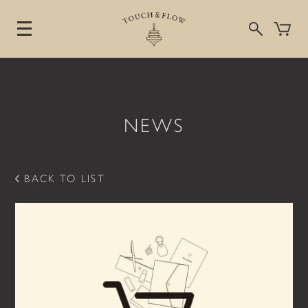
NEWS
コ
ン
テ
ン
BACK TO LIST
ツ
へ
ス
キ
ッ
プ