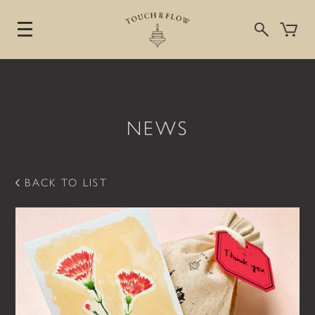
NEWS
コ
ン
テ
ン
BACK TO LIST
ツ
へ
ス
キ
ッ
プ