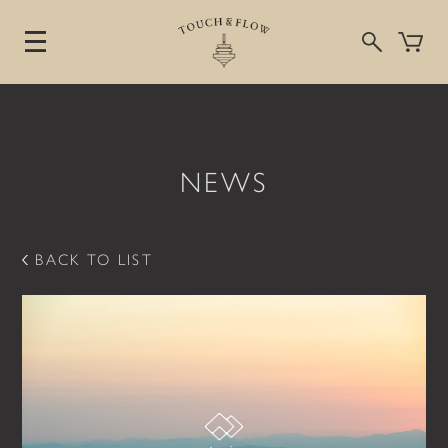
NEWS
コ
ン
テ
ン
BACK TO LIST
ツ
へ
ス
キ
ッ
プ