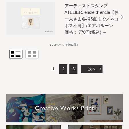
アーティストスタンプ
ATELIER. encle d' encle【お
一人さま各柄5点まで／ネコ
ポス不可】/エアバルーン
価格： 770円(税込)
～
1 / 3ページ
（全53件）
1
2
3
次へ