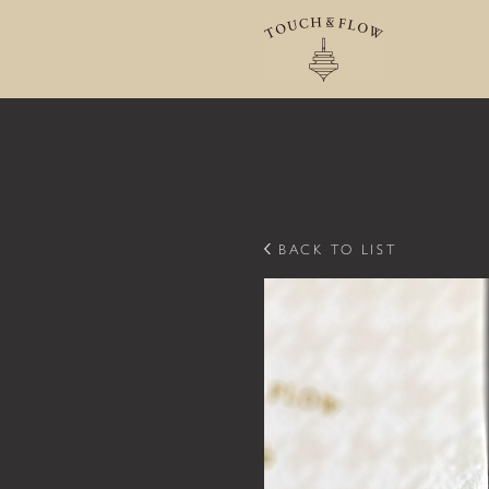
コ
ン
テ
ン
ツ
へ
ス
キ
ッ
プ
BACK TO LIST