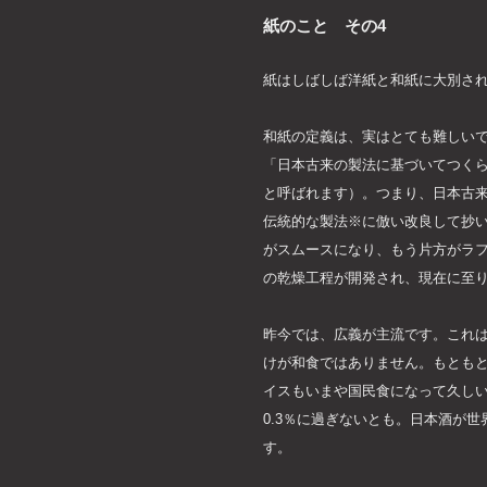
紙のこと その4
紙はしばしば洋紙と和紙に大別さ
和紙の定義は、実はとても難しい
「日本古来の製法に基づいてつく
と呼ばれます）。つまり、日本古
伝統的な製法※に倣い改良して抄
がスムースになり、もう片方がラ
の乾燥工程が開発され、現在に至
昨今では、広義が主流です。これ
けが和食ではありません。もとも
イスもいまや国民食になって久し
0.3％に過ぎないとも。日本酒が世
す。