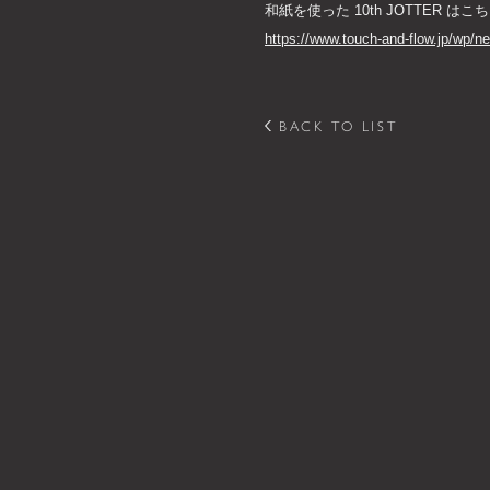
和紙を使った 10th JOTTER はこ
https://www.touch-and-flow.jp/wp/
BACK TO LIST