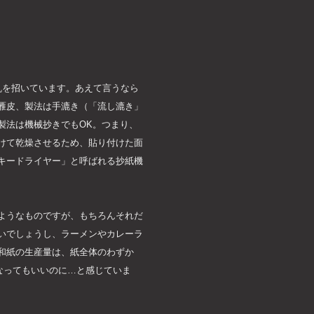
乱を招いています。あえて言うなら
雁皮、製法は手漉き（「流し漉き」
製法は機械抄きでもOK。つまり、
けて乾燥させるため、貼り付けた面
キードライヤー」と呼ばれる抄紙機
ようなものですが、もちろんそれだ
いでしょうし、ラーメンやカレーラ
和紙の生産量は、紙全体のわずか
うになってもいいのに…と感じていま