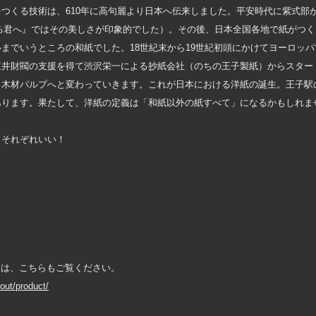
つくる技術は、610年に高句麗より日本へ伝来しました。平安時代に紫式部
『光る君へ』ではその美しさが印象的でした）。その後、日本全国各地で紙がつ
までいうところの和紙でした。18世紀末から19世紀初頭にかけてヨーロッ
三井財閥の支援を得て渋沢栄一による抄紙会社（のちの王子製紙）からスター
木材パルプへと変わっていきます。これが日本における洋紙の誕生。王子駅
あります。果たして、洋紙の定義は「和紙以外の紙すべて」になるかもしれま
もそれぞれいい！
ては、こちらもご覧ください。
out/product/