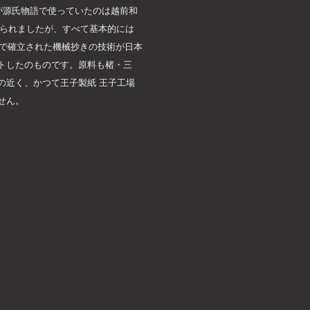
が源氏物語で使っていたのは越前和
くられましたが、すべて基本的には
パで確立された機械抄きの技術が日本
トしたのものです。原料も楮・三
の近く、かつて王子製紙 王子工場
せん。