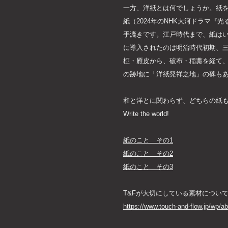
一方、洋紙とは何でしょうか。紙を
紙（2024年のNHK大河ドラマ
手漉きです。江戸時代まで、紙はい
に導入されたのは明治時代初期、
椏・雁皮から、破布・稲藁を経て、
の跡地に「洋紙発祥之地」の碑も
和と洋とに関わらず、どちらの紙
Write the world!
紙のこと その1
紙のこと その2
紙のこと その3
T&Fが大切にしている素材につい
https://www.touch-and-flow.jp/wp/ab