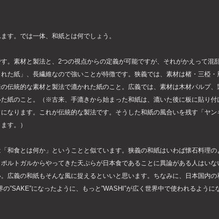
れます。では一体、和紙とは何でしょう。
です。素材と製法と、2つの視点からの定義が可能ですが、それがかえって混
られた紙」、長繊維なので強いことが特徴です。狭義では、素材は楮・三椏・
来の伝統的な素材と製法で漉かれた紙のこと。広義では、素材は木材パルプ、
いた紙のこと。（※古来、手漉きから始まった和紙は、漉いた後に板に貼り付
フになります。これが伝統的な製法です。そうした和紙の風合いを残す「ヤン
ります。）
は「和食とは何か」ということと似ています。狭義の和紙はいわば懐石料理の
とポルトガルからやってきた天ぷらが日本食であることに異論がある人はいな
い。広義の和紙もそんな風に捉えるといいと思います。ちなみに、日本国内の
界の”SAKE”になったように、もっと”WASHI”が広く世界中で使われるよ