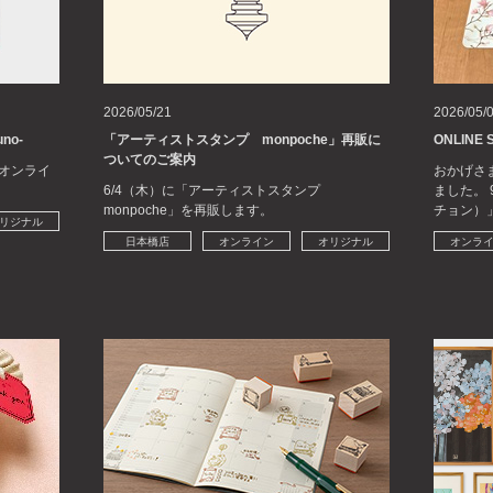
2026/05/21
2026/05/
uno-
「アーティストスタンプ monpoche」再販に
ONLINE 
ついてのご案内
オンライ
おかげさ
6/4（木）に「アーティストスタンプ
ました。 
monpoche」を再販します。
チョン）
リジナル
日本橋店
オンライン
オリジナル
オンラ