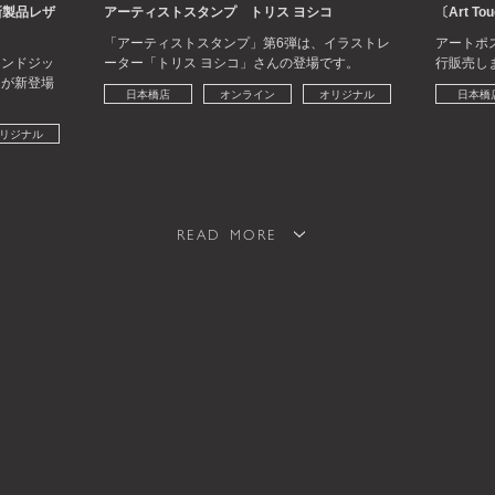
新製品レザ
アーティストスタンプ トリス ヨシコ
〔Art Tou
「アーティストスタンプ」第6弾は、イラストレ
アートポ
ウンドジッ
ーター「トリス ヨシコ」さんの登場です。
行販売し
〕が新登場
日本橋店
オンライン
オリジナル
日本橋
リジナル
READ MORE