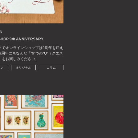
08
SHOP 9th ANNIVERSARY
までオンラインショップは9周年を迎え
9周年にちなんだ「“9”つの“Q”（クエス
」をお楽しみください。
イン
オリジナル
コラム