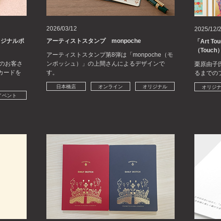
2026/03/12
2025/12/
リジナルポ
アーティストスタンプ monpoche
「Art 
（Touch
アーティストスタンプ第8弾は「monpoche（モ
のお客さ
ンポッシュ）」の上間さんによるデザインで
栗原由子氏
カードを
す。
るまでの
日本橋店
オンライン
オリジナル
オリジ
イベント