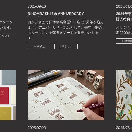
2025/09/16
2025/09/
NIHOMBASHI 7th ANNIVERSARY
2026年
購入特典
タンプを
おかげさまで日本橋髙島屋S.C.店は7周年を迎え
います。
ます。アニバーサリー記念として、毎年恒例の
オリジナ
スタッフによる落書きノートを発売いたしま
着200
イベント
す。
日本橋
日本橋店
オリジナル
2025/07/23
2025/07/