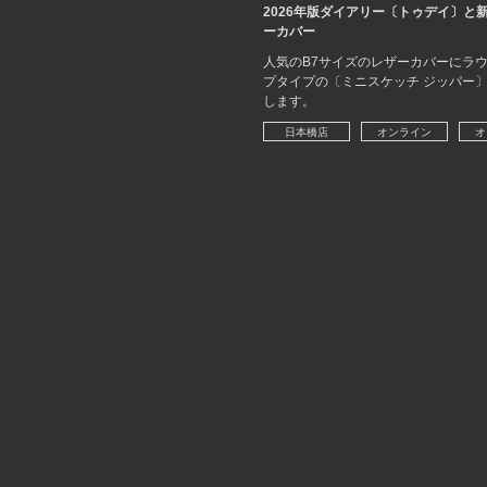
2026年版ダイアリー〔トゥデイ〕と
ーカバー
人気のB7サイズのレザーカバーにラ
プタイプの〔ミニスケッチ ジッパー
します。
日本橋店
オンライン
オ