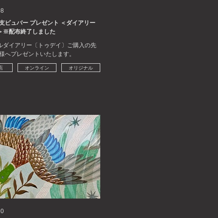
08
干支ビュバー プレゼント ＜ダイアリー
＞※配布終了しました
ルダイアリー〔トゥデイ〕ご購入の先
0名様へプレゼントいたします。
店
オンライン
オリジナル
10