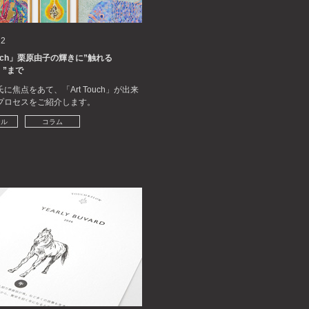
22
Touch」栗原由子の輝きに”触れる
）”まで
に焦点をあて、「Art Touch」が出来
プロセスをご紹介します。
ナル
コラム