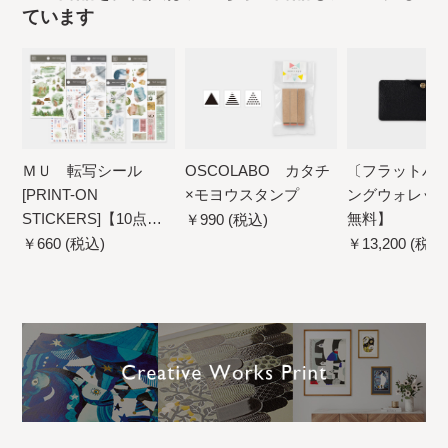
ています
ＭＵ 転写シール
OSCOLABO カタチ
〔フラットバ
[PRINT-ON
×モヨウスタンプ
ングウォレッ
STICKERS]【10点ま
無料】
￥990 (税込)
でネコポス配送可】
￥660 (税込)
￥13,200 (税込