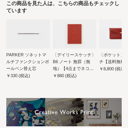
この商品を見た人は、こちらの商品もチェックし
ています
PARKER ソネットマ
〔デイリースケッチ〕
〔ポケット〕
ルチファンクションボ
B6 ノート 無罫（無
チ【送料無料
ールペン替え芯
地）【4点までネコポ
￥8,800 (税込)
ス配送可】
￥330 (税込)
￥880 (税込)