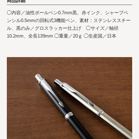
商品詳細
◯内容／油性ボールペン0.7mm黒、赤インク、シャープペ
ンシル0.5mmの回転式3機能ペン、素材：ステンレススチー
ル、黒のみ／グロスラッカー仕上げ ◯サイズ／軸径
10.2mm、全長139mm ◯重量／20ｇ ◯生産国／日本