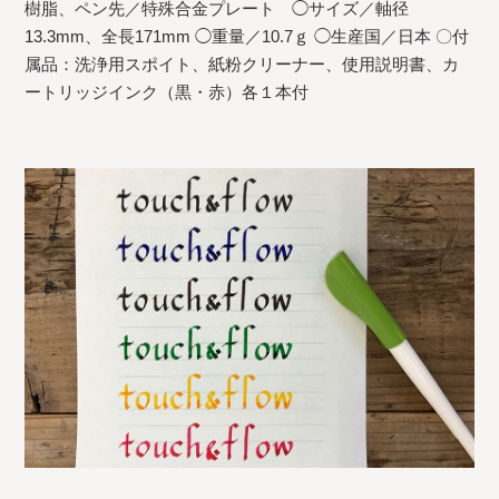
樹脂、ペン先／特殊合金プレート ◯サイズ／軸径
13.3mm、全長171mm ◯重量／10.7ｇ ◯生産国／日本 〇付
属品：洗浄用スポイト、紙粉クリーナー、使用説明書、カ
ートリッジインク（黒・赤）各１本付