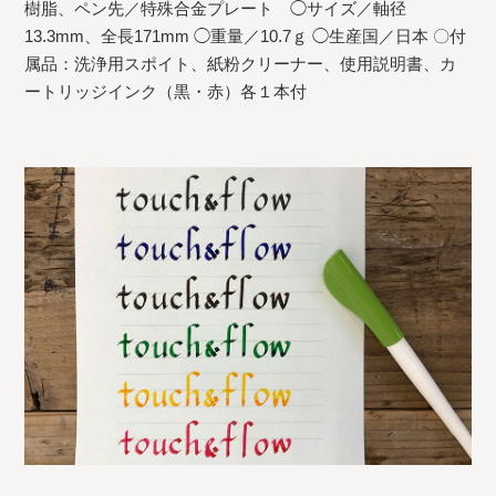
樹脂、ペン先／特殊合金プレート ◯サイズ／軸径
13.3mm、全長171mm ◯重量／10.7ｇ ◯生産国／日本 〇付
属品：洗浄用スポイト、紙粉クリーナー、使用説明書、カ
ートリッジインク（黒・赤）各１本付