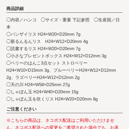
商品詳細
◯内容／ハンコ ◯サイズ・重量 下記参照 ◯生産国／日
本
◯バンザイリス H24×W20×D20mm 7g
◯新るんるんリス H24×W12×D20mm 4g
◯読書するリス H24×W20×D20mm 7g
◯小さなプレゼントボックス H24×W12×D12mm 3g
◯ベリーのはんこ3点セット ストロベリー
H24×W10×D15mm 3g、ブルーベリーH24×W12×D12mm
2g、ラズベリーH24×W12×D12mm 2g
◯天の川 H24×W58×D25mm 27g
◯しゃぼん玉 H24×W40×D20mm 15g
◯しゃぼん玉を吹くリス H24×W20×D20mm 8g
ご注意ください
※こちらの商品は、ネコポス配送はご利用いただけませ
ん。ネコポス配送への変更をご希望された場合でも、お承