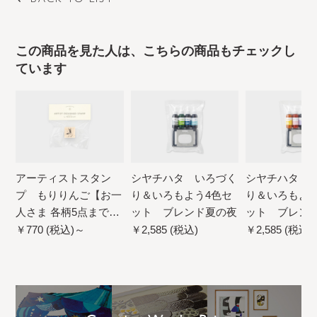
この商品を見た人は、こちらの商品もチェックし
ています
アーティストスタン
シヤチハタ いろづく
シヤチハタ 
プ もりりんご【お一
り＆いろもよう4色セ
り＆いろもよう
人さま 各柄5点まで／
ット ブレンド夏の夜
ット ブレン
ネコポス不可】
￥770 (税込)～
￥2,585 (税込)
￥2,585 (税込)