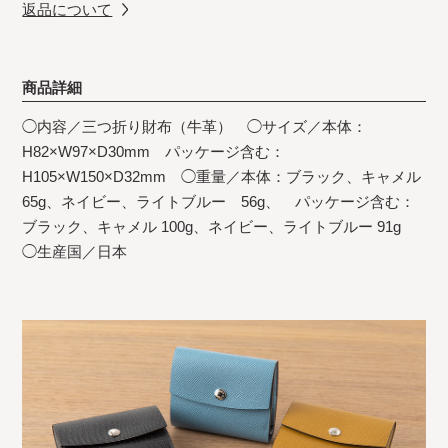
返品について
商品詳細
◯内容／三つ折り財布（牛革） ◯サイズ／本体：
H82×W97×D30mm パッケージ含む：
H105×W150×D32mm ◯重量／本体：ブラック、キャメル
65g、ネイビー、ライトブルー 56g、 パッケージ含む：
ブラック、キャメル 100g、ネイビー、ライトブルー 91g
◯生産国／日本