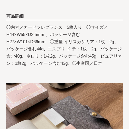
商品詳細
◯内容／カードフレグランス 5枚入り ◯サイズ／
H44×W55×D2.5mm 、パッケージ含む
H27×W101×D66mm ◯重量 イリスカシミア：1枚 2g、
パッケージ含む44g、エスプリ ド テ：1枚 2g、パッケージ
含む40g、ネロリ：1枚2g、パッケージ含む45g、ピュアリネ
ン：1枚2g、パッケージ含む43g、◯生産国／日本