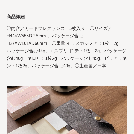
商品詳細
◯内容／カードフレグランス 5枚入り ◯サイズ／
H44×W55×D2.5mm 、パッケージ含む
H27×W101×D66mm ◯重量 イリスカシミア：1枚 2g、
パッケージ含む44g、エスプリ ド テ：1枚 2g、パッケージ
含む40g、ネロリ：1枚2g、パッケージ含む45g、ピュアリネ
ン：1枚2g、パッケージ含む43g、◯生産国／日本