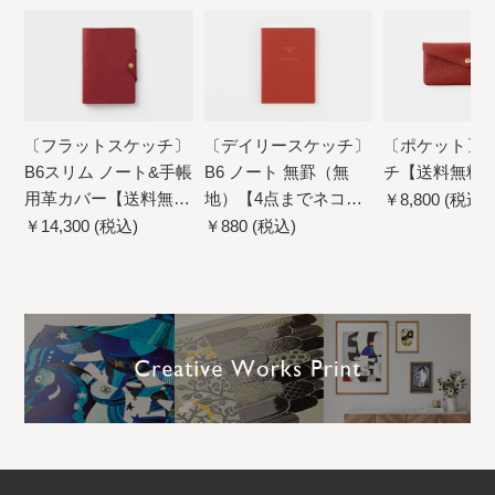
〔フラットスケッチ〕
〔デイリースケッチ〕
〔ポケット〕
B6スリム ノート&手帳
B6 ノート 無罫（無
チ【送料無料
用革カバー【送料無
地）【4点までネコポ
￥8,800 (税込)
料】
ス配送可】
￥14,300 (税込)
￥880 (税込)