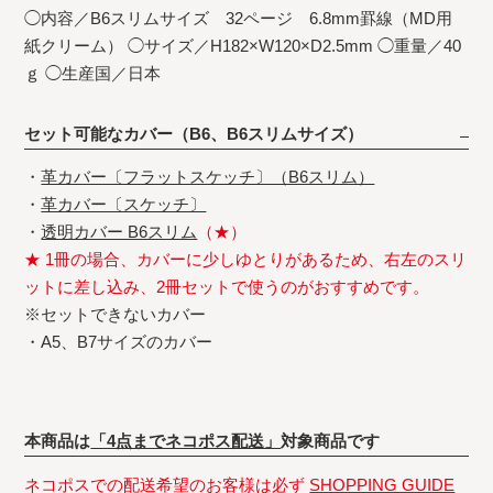
◯内容／B6スリムサイズ 32ページ 6.8mm罫線（MD用
紙クリーム） ◯サイズ／H182×W120×D2.5mm ◯重量／40
ｇ ◯生産国／日本
セット可能なカバー（B6、B6スリムサイズ）
・
革カバー〔フラットスケッチ〕（B6スリム）
・
革カバー〔スケッチ〕
・
透明カバー B6スリム
（★）
★ 1冊の場合、カバーに少しゆとりがあるため、右左のスリ
ットに差し込み、2冊セットで使うのがおすすめです。
※セットできないカバー
・A5、B7サイズのカバー
本商品は
「4点までネコポス配送」
対象商品です
ネコポスでの配送希望のお客様は必ず
SHOPPING GUIDE