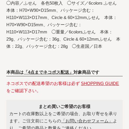
◯内容／ふせん 各色50枚入 ◯サイズ／6colors ふせん
本体：H70×W90×D15mm、パッケージ含む：
H110×W113×D17mm、Circle & 60×12mmふせん 本体：
H70×W90×D15mm、パッケージ含む：
H110×W113×D17mm ◯重量／6colorsふせん 本体：
29g、パッケージ含む：36g、Circle & 60×12mmふせん 本
体：22g、パッケージ含む：28g ◯生産国／日本
本商品は
「4点までネコポス配送」
対象商品です
ネコポスでの配送希望のお客様は必ず
SHOPPING GUIDE
をご確認下さい。
まとめ買いご希望のお客様
カートの在庫数以上をご希望の場合、お取り寄せを承り
ます。ご注文前にこちらの
「お問い合わせフォーム」
よ
り、ご希望の商品と数量をご連絡ください。