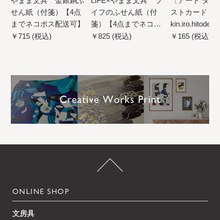
LIFE×やまま文具 ラ
やまま文具 金銀銅ふ
〔アート タッ
イフのふせん紙（付
せん紙（付箋）【4点
ストカード
箋）【4点までネコポ
までネコポス配送可】
kin.iro.hito
ス配送可】
マス柄 【20
￥825 (税込)
￥715 (税込)
￥165 (税込)
コポス配送可
ONLINE SHOP
文房具