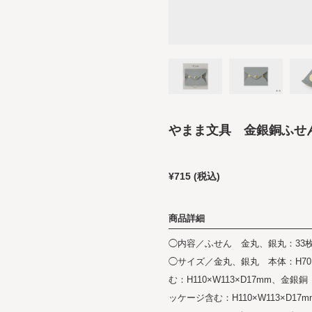
やまま文具 金銀銅ふせ
¥715
(税込)
商品詳細
◯内容／ふせん 金丸、銀丸：33
◯サイズ／金丸、銀丸 本体：H70×
む：H110×W113×D17mm、金銀銅
ッケージ含む：H110×W113×D1