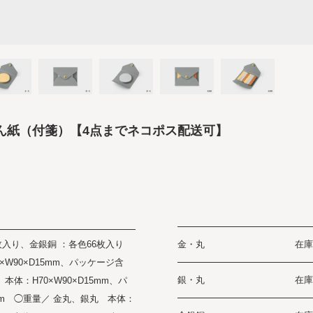
ん紙（付箋）【4点までネコポス配送可】
枚入り、金銀銅 ：各色66枚入り
金・丸
在庫
W90×D15mm、パッケージ含
銀・丸
在庫
 本体：H70×W90×D15mm、パ
7mm ◯重量／ 金丸、銀丸 本体：