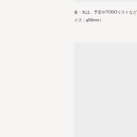
金・丸は、予定やTODOリストな
イズ：φ58mm）