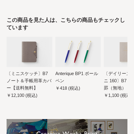
この商品を見た人は、こちらの商品もチェックし
ています
〔ミニスケッチ〕B7
Anterique BP1 ボール
〔デイリース
ノート＆手帳用革カバ
ペン
ニ 160〕B7 
ー【送料無料】
罫（無地）【4
￥418 (税込)
ネコポス配送
￥12,100 (税込)
￥1,100 (税込)