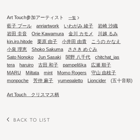
Art Touch参加アーティスト
一覧
藍子 プール
anriartwork
いわがみ 綾子
岩崎 沙織
岩田 圭音
Orie Kawamura
金川 カモメ
川越 るみ
kin.iro.hitode
栗原 由子
小井田 由貴
こうの かなえ
小泉 理恵
Shoko Sakuma
ささき めぐみ
Sato Nonoko
Jun Sasaki
関野 八千代
chitchat_jas
tera
haruiro
古田 和子
pampeliška
広瀬 順子
MARU
Miltata
mint
Momo Rogers
守山 由枝子
monpoche
芳仲 麻子
yumepaletto
Lioncider
(五十音順)
Art Touch クリスマス柄
BACK TO LIST