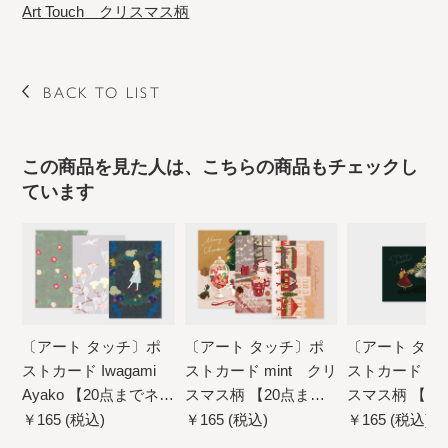
Art Touch クリスマス柄
BACK TO LIST
この商品を見た人は、こちらの商品もチェックし
ています
〔アート タッチ〕ポ
〔アート タッチ〕ポ
〔アート タッ
ストカード Iwagami
ストカード mint クリ
ストカード ter
Ayako 【20点までネコ
スマス柄 【20点まで
スマス柄 【2
ポス配送可】
ネコポス配送可】
ネコポス配送
￥165 (税込)
￥165 (税込)
￥165 (税込)