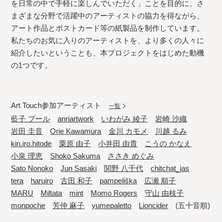
を日常の中で手軽に楽しんでいただく」ことを目的に、さ
まざまな分野で活躍中のアーティストの協力を得ながら、
アート作品とポストカード等の紙製品を制作しています。
私たちのお気に入りのアーティストを、より多くの人々に
紹介したいということも、本プロジェクトをはじめた動機
の1つです。
Art Touch参加アーティスト
一覧
藍子 プール
anriartwork
いわがみ 綾子
岩崎 沙織
岩田 圭音
Orie Kawamura
金川 カモメ
川越 るみ
kin.iro.hitode
栗原 由子
小井田 由貴
こうの かなえ
小泉 理恵
Shoko Sakuma
ささき めぐみ
Sato Nonoko
Jun Sasaki
関野 八千代
chitchat_jas
tera
haruiro
古田 和子
pampeliška
広瀬 順子
MARU
Miltata
mint
Momo Rogers
守山 由枝子
monpoche
芳仲 麻子
yumepaletto
Lioncider
(五十音順)