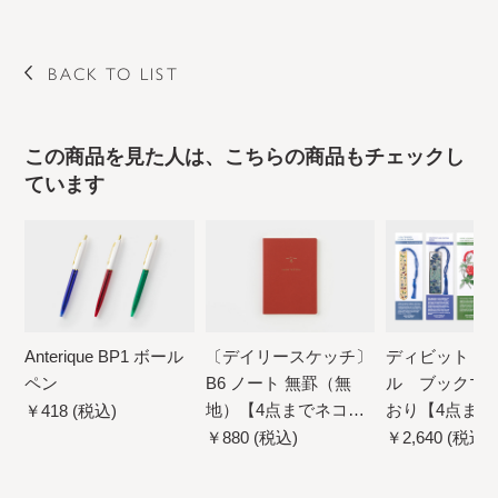
BACK TO LIST
この商品を見た人は、こちらの商品もチェックし
ています
Anterique BP1 ボール
〔デイリースケッチ〕
ディビット・
ペン
B6 ノート 無罫（無
ル ブックマ
地）【4点までネコポ
おり【4点まで
￥418 (税込)
ス配送可】
ス配送可】
￥880 (税込)
￥2,640 (税込)