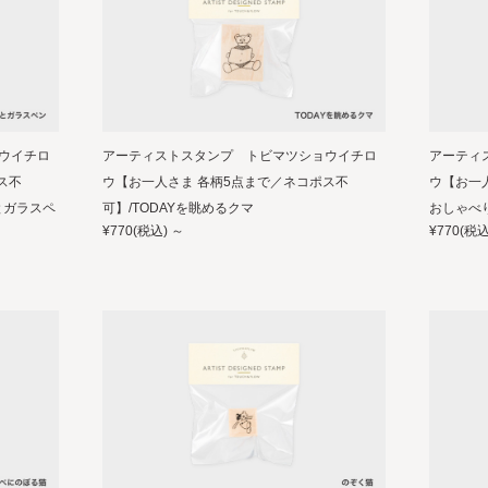
ウイチロ
アーティストスタンプ トビマツショウイチロ
アーティ
ス不
ウ【お一人さま 各柄5点まで／ネコポス不
ウ【お一
とガラスペ
可】/TODAYを眺めるクマ
おしゃべ
¥770
(税込)
～
¥770
(税込