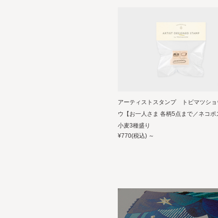
アーティストスタンプ トビマツショ
ウ【お一人さま 各柄5点まで／ネコポ
小麦3種盛り
¥770
(税込)
～