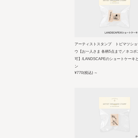
アーティストスタンプ トビマツショ
ウ【お一人さま 各柄5点まで／ネコポ
可】/LANDSCAPEのショートケーキ
ン
¥770
(税込)
～