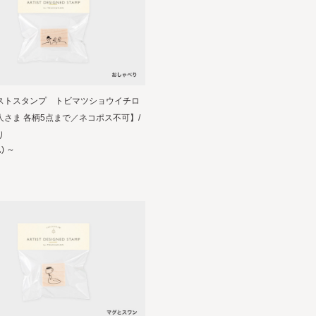
ストスタンプ トビマツショウイチロ
人さま 各柄5点まで／ネコポス不可】/
り
)
～