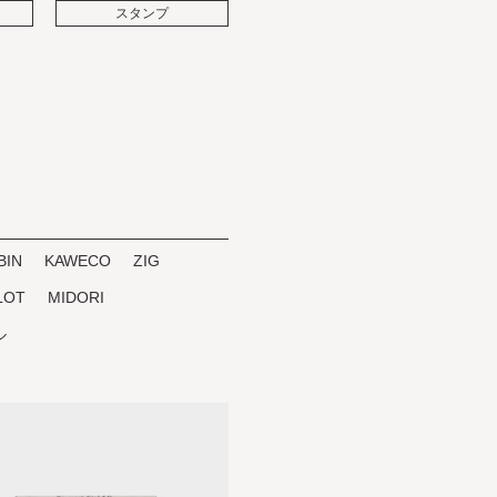
スタンプ
BIN
KAWECO
ZIG
LOT
MIDORI
ル