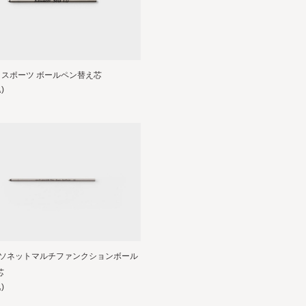
O スポーツ ボールペン替え芯
)
R ソネットマルチファンクションボール
芯
)